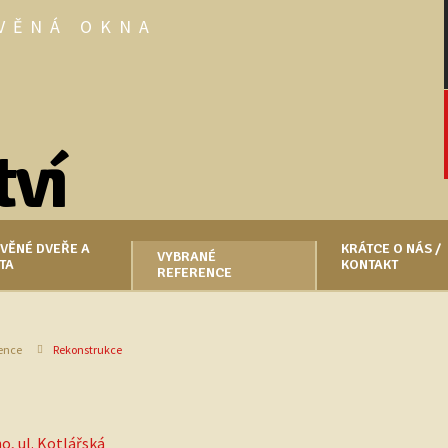
VĚNÁ OKNA
VĚNÉ DVEŘE A
KRÁTCE O NÁS /
VYBRANÉ
TA
KONTAKT
REFERENCE
rence
Rekonstrukce