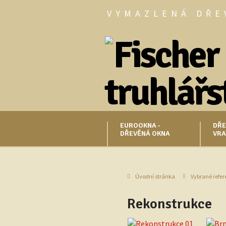
VYMAZLENÁ DŘE
EUROOKNA -
DŘE
DŘEVĚNÁ OKNA
VRA
Úvodní stránka
Vybrané refe
Rekonstrukce