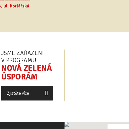
, ul. Kotlářská
JSME ZAŘAZENI
V PROGRAMU
NOVÁ ZELENÁ
ÚSPORÁM
Zjistěte více